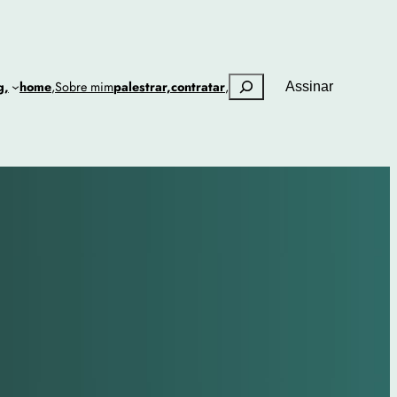
Pesquisar
g,
home
,
Sobre mim
palestrar,
contratar
,
Assinar