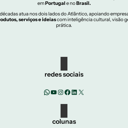
em
Portugal
e no
Brasil.
décadas atua nos dois lados do Atlântico, apoiando empresas
odutos, serviços e ideias
com inteligência cultural, visão 
prática.
redes sociais
WhatsApp
YouTube
Instagram
Facebook
LinkedIn
X
colunas