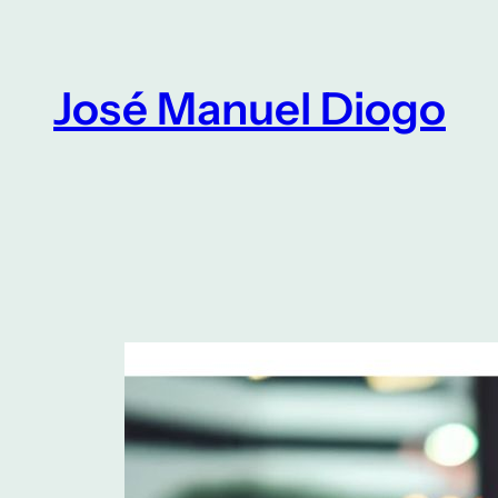
Saltar
para
o
José Manuel Diogo
conteúdo