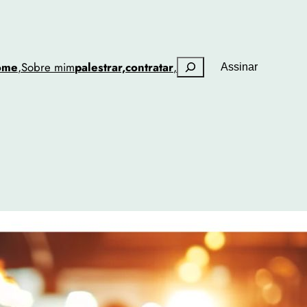
Pesquisar
ome
,
Sobre mim
palestrar,
contratar
,
Assinar