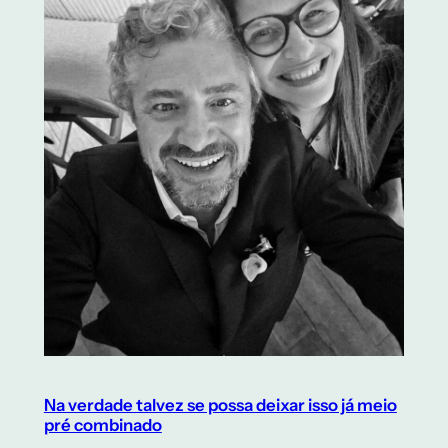
Na verdade talvez se possa deixar isso já meio
pré combinado