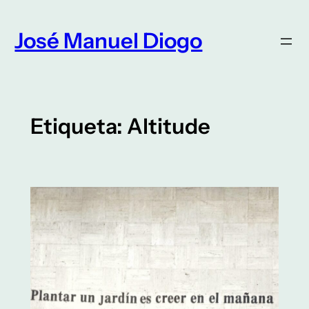
Saltar
para
José Manuel Diogo
o
conteúdo
Etiqueta:
Altitude