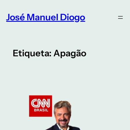
Saltar
para
José Manuel Diogo
o
conteúdo
Etiqueta:
Apagão