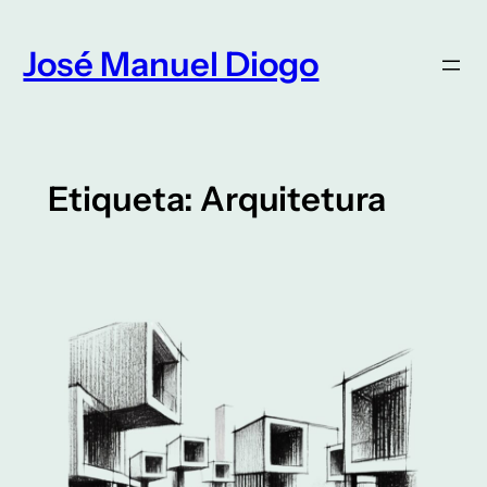
Saltar
para
José Manuel Diogo
o
conteúdo
Etiqueta:
Arquitetura