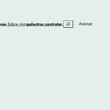
Pesquisar
ome
,
Sobre mim
palestrar,
contratar
,
Assinar