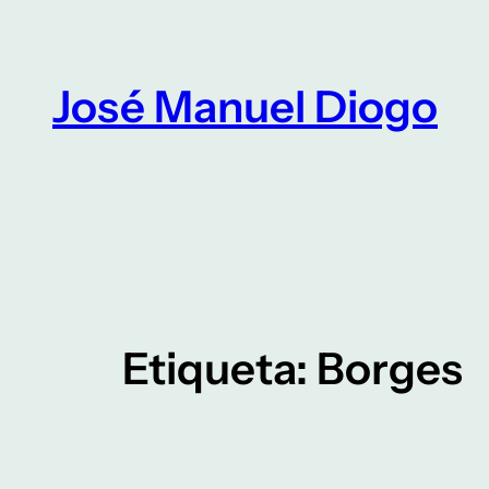
Saltar
para
o
José Manuel Diogo
conteúdo
Etiqueta:
Borges