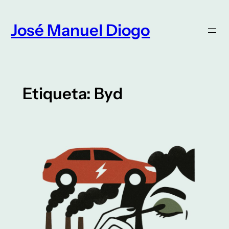
Saltar
para
José Manuel Diogo
o
conteúdo
Etiqueta:
Byd