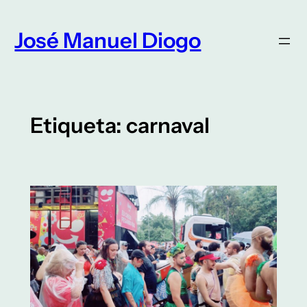
Saltar
para
José Manuel Diogo
o
conteúdo
Etiqueta:
carnaval