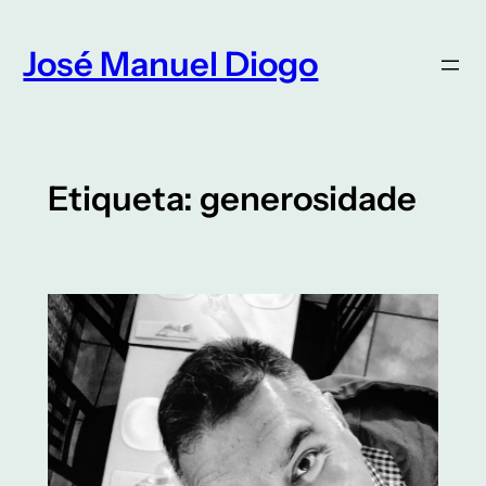
Saltar
para
José Manuel Diogo
o
conteúdo
Etiqueta:
generosidade