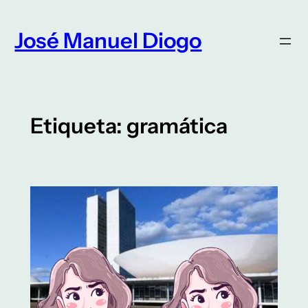
Saltar
para
José Manuel Diogo
o
conteúdo
Etiqueta:
gramática