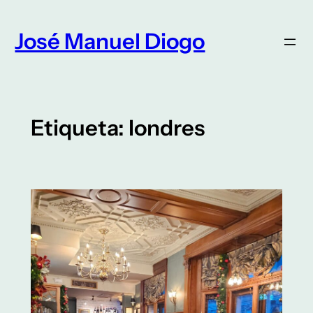
Saltar
para
José Manuel Diogo
o
conteúdo
Etiqueta:
londres