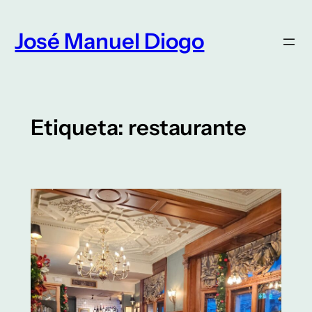
Saltar
para
José Manuel Diogo
o
conteúdo
Etiqueta:
restaurante