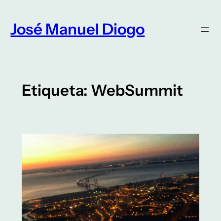
Saltar
para
José Manuel Diogo
o
conteúdo
Etiqueta:
WebSummit