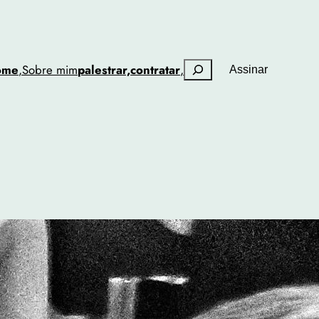
Pesquisar
ome
,
Sobre mim
palestrar,
contratar
,
Assinar