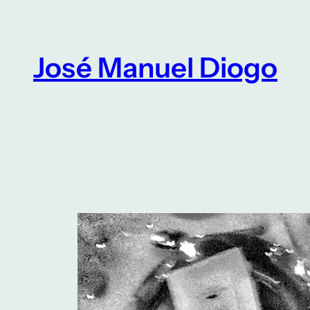
Saltar
para
o
José Manuel Diogo
conteúdo