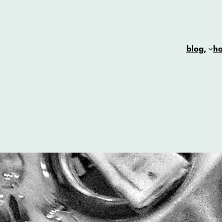
blog,
h