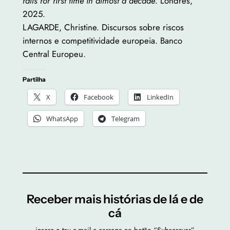
falls for first time in almost a decade
. Londres,
2025.
LAGARDE, Christine. Discursos sobre riscos
internos e competitividade europeia. Banco
Central Europeu.
Partilha
X
Facebook
LinkedIn
WhatsApp
Telegram
Receber mais histórias de lá e de
cá
insere o teu e-mail e carrega no botão “Subscrever”