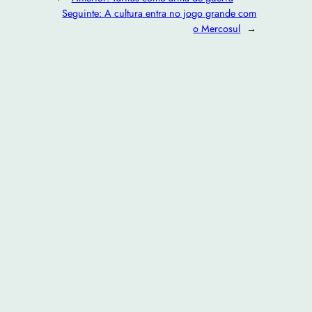
Seguinte:
A cultura entra no jogo grande com
o Mercosul
→