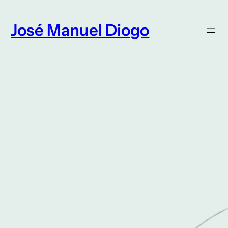
Saltar
para
José Manuel Diogo
o
conteúdo