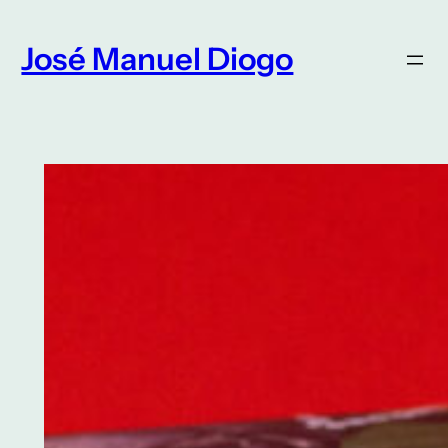
Saltar
para
José Manuel Diogo
o
conteúdo