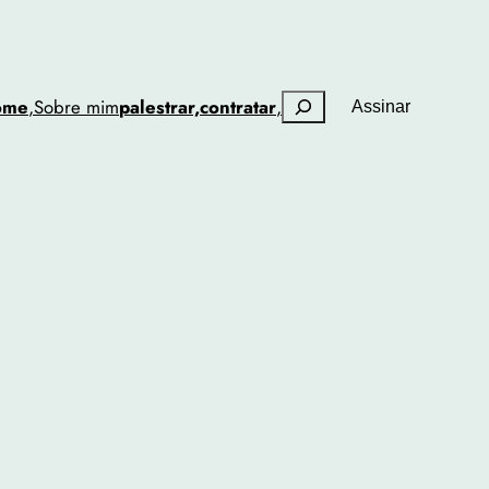
Pesquisar
ome
,
Sobre mim
palestrar,
contratar
,
Assinar