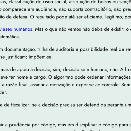
ias, classificação de risco social, atribuição de bolsas ou sa
 comparece em audiência, não suporta contraditório, não pres
to de defesa. O resultado pode até ser eficiente; legítimo, po
vieses humanos
. Mas o que não vemos não deixa de existir: o
atemática.
em documentação, trilha de auditoria e possibilidade real de r
se justificam: impõem-se.
stemas de apoio à decisão, sim; decisão sem humano, não. A fr
eve ter nome e cargo. O algoritmo pode ordenar informações, p
a razão final, assinar a motivação e expor-se ao controle. Sem
der.
 e de fiscalizar: se a decisão precisa ser defendida perante u
uir a prudência por código, mas em disciplinar o código para 