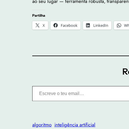
ao seu lugar — ferramenta robusta, transparen
Partilha
X
Facebook
LinkedIn
Wh
R
Escreve o teu email…
algoritmo
inteligência artificial