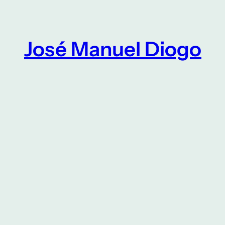
Saltar
para
o
José Manuel Diogo
conteúdo