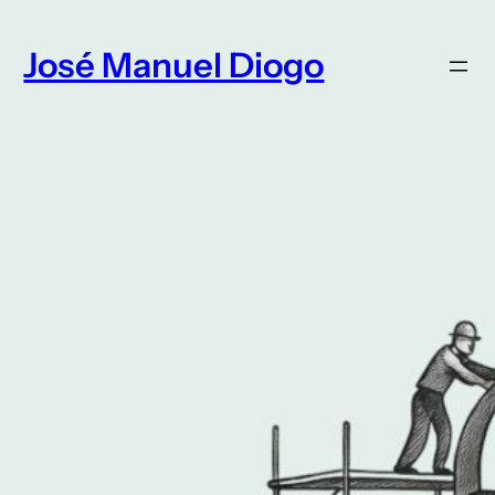
Saltar
para
José Manuel Diogo
o
conteúdo