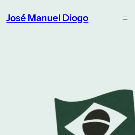
Saltar
para
José Manuel Diogo
o
conteúdo