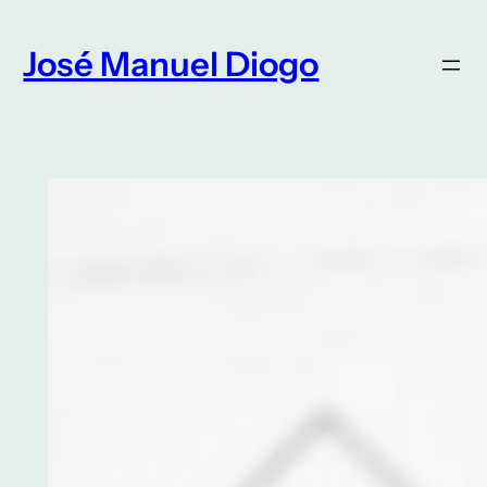
Saltar
para
José Manuel Diogo
o
conteúdo