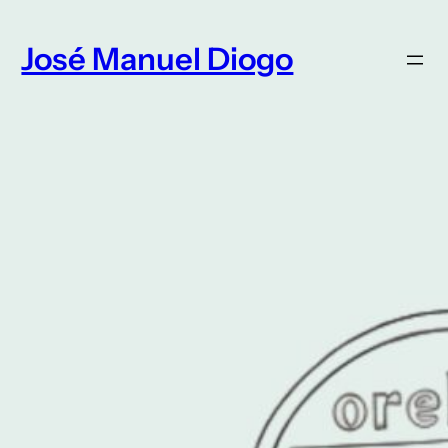
Saltar
para
José Manuel Diogo
o
conteúdo