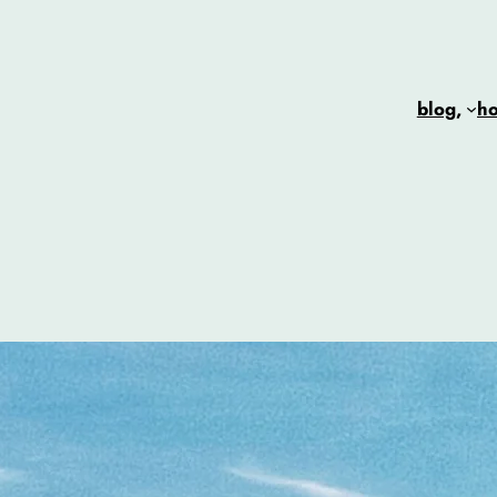
blog,
h