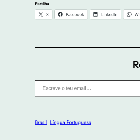
Partilha
X
Facebook
LinkedIn
Wh
R
Escreve o teu email…
Brasil
Língua Portuguesa