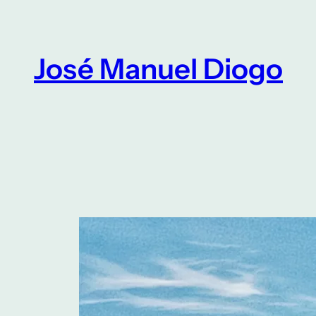
Saltar
para
o
José Manuel Diogo
conteúdo