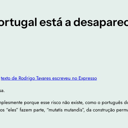
ortugal está a desapare
e
texto de Rodrigo Tavares
escreve
u no Expresso
sa.
implesmente porque esse risco não existe, como o português 
s “eles” fazem parte, “mutatis mutandis”, da construção per