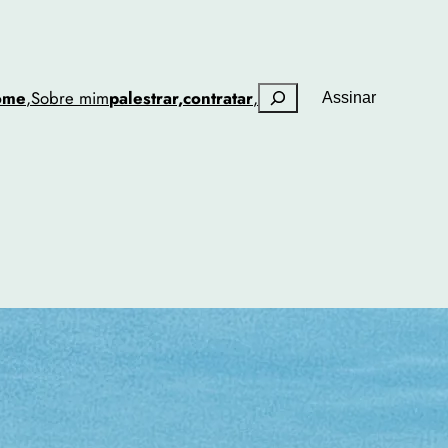
Pesquisar
ome
,
Sobre mim
palestrar,
contratar
,
Assinar