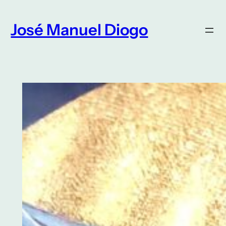
Saltar
para
José Manuel Diogo
o
conteúdo