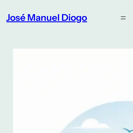
Saltar
para
José Manuel Diogo
o
conteúdo