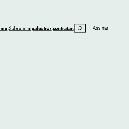
Pesquisar
ome
,
Sobre mim
palestrar,
contratar
,
Assinar