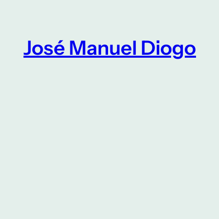
Saltar
para
o
José Manuel Diogo
conteúdo