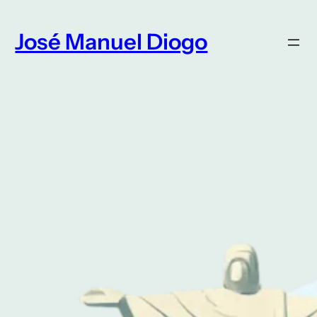
Saltar
para
José Manuel Diogo
o
conteúdo