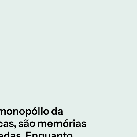
 monopólio da
cas, são memórias
zadas. Enquanto