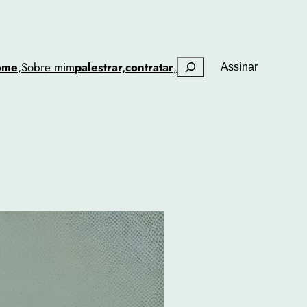
Pesquisar
ome
,
Sobre mim
palestrar,
contratar
,
Assinar