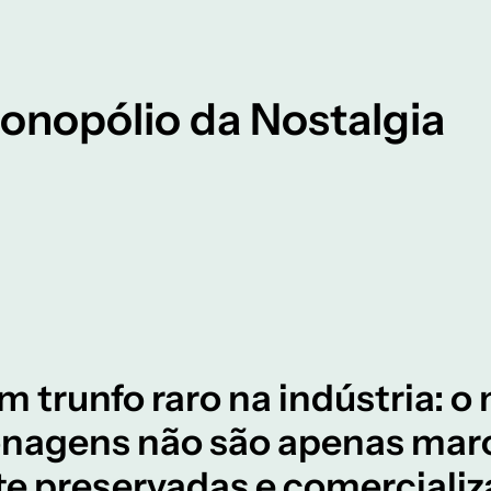
onopólio da Nostalgia
 trunfo raro na indústria: o
sonagens não são apenas mar
e preservadas e comerciali