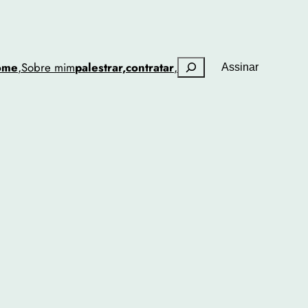
Pesquisar
ome
,
Sobre mim
palestrar,
contratar
,
Assinar