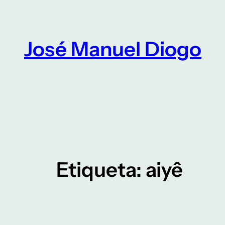
Saltar
para
o
José Manuel Diogo
conteúdo
Etiqueta:
aiyê