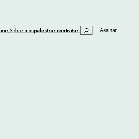
Pesquisar
ome
,
Sobre mim
palestrar,
contratar
,
Assinar