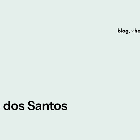
blog,
h
 dos Santos