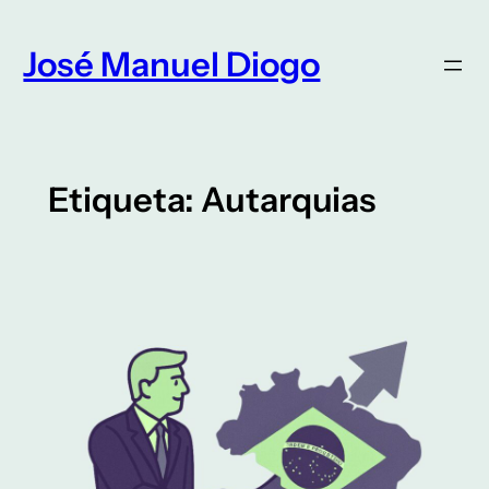
Saltar
para
José Manuel Diogo
o
conteúdo
Etiqueta:
Autarquias