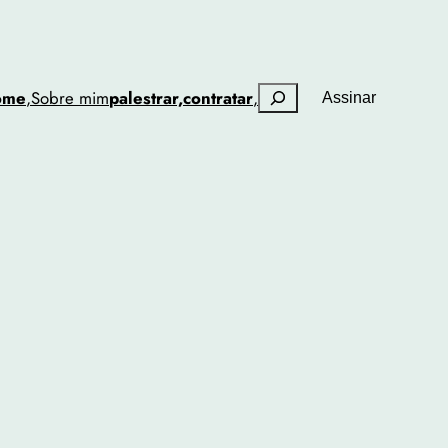
Pesquisar
ome
,
Sobre mim
palestrar,
contratar
,
Assinar