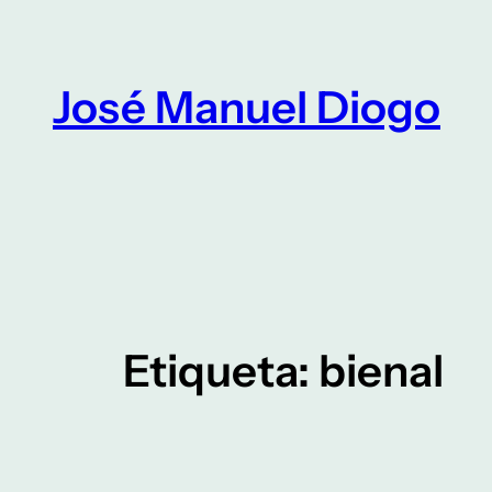
Saltar
para
o
José Manuel Diogo
conteúdo
Etiqueta:
bienal