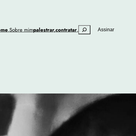
Pesquisar
ome
,
Sobre mim
palestrar,
contratar
,
Assinar