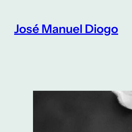
Saltar
para
o
José Manuel Diogo
conteúdo