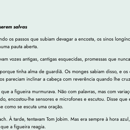
serem salvas
ando os passos que subiam devagar a encosta, os sinos longín
numa pauta aberta.
ravam vozes antigas, cantigas esquecidas, promessas que nunc
 porque tinha alma de guardiã. Os monges sabiam disso, e os
 pareciam inclinar a cabeça com reverência quando lhe cru
 que a figueira murmurava. Não com palavras, mas com variaç
udo, encostou-lhe sensores e microfones e escutou. Disse que
sse como se escuta uma oração.
Bach. À tarde, tentavam Tom Jobim. Mas era sempre à hora azu
 que a figueira reagia.