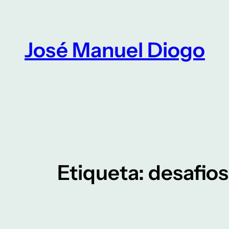
Saltar
para
o
José Manuel Diogo
conteúdo
Etiqueta:
desafios