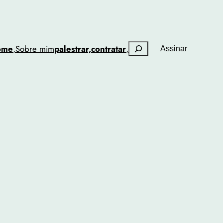
Pesquisar
ome
,
Sobre mim
palestrar,
contratar
,
Assinar