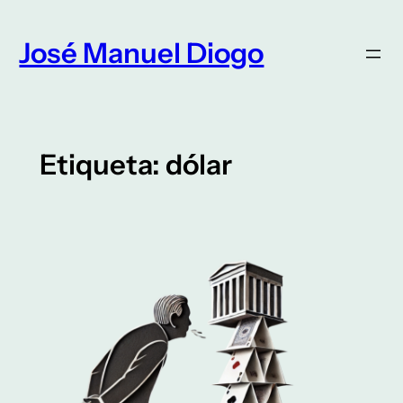
Saltar
para
José Manuel Diogo
o
conteúdo
Etiqueta:
dólar