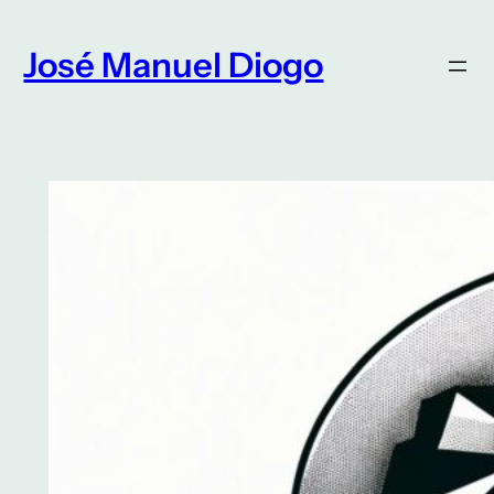
Saltar
para
José Manuel Diogo
o
conteúdo