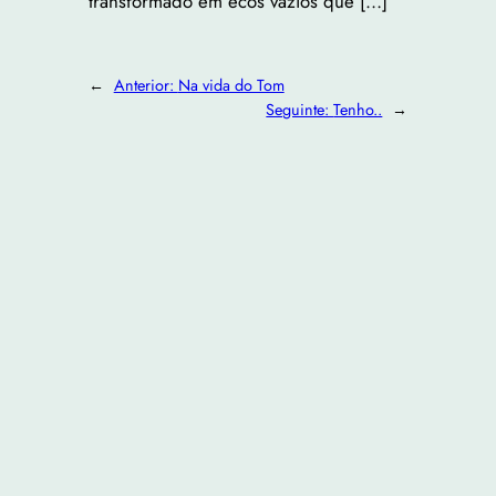
transformado em ecos vazios que […]
←
Anterior:
Na vida do Tom
Seguinte:
Tenho..
→