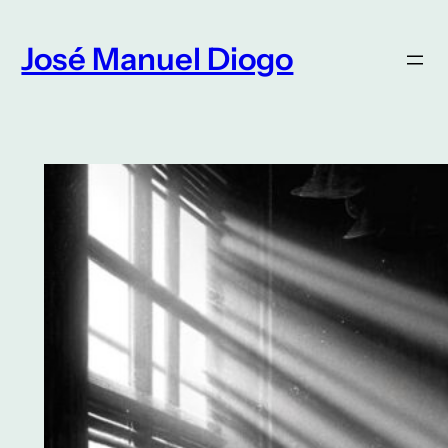
Saltar
para
José Manuel Diogo
o
conteúdo