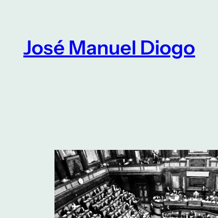
Saltar
para
o
José Manuel Diogo
conteúdo