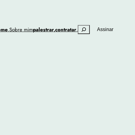
Pesquisar
ome
,
Sobre mim
palestrar,
contratar
,
Assinar