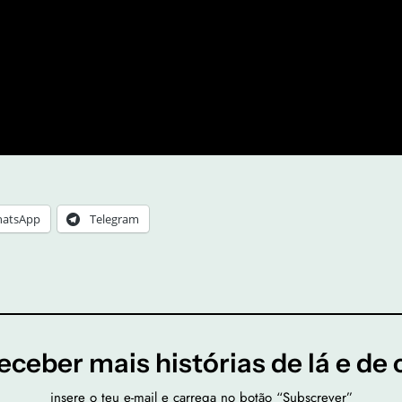
atsApp
Telegram
eceber mais histórias de lá e de 
insere o teu e-mail e carrega no botão “Subscrever”