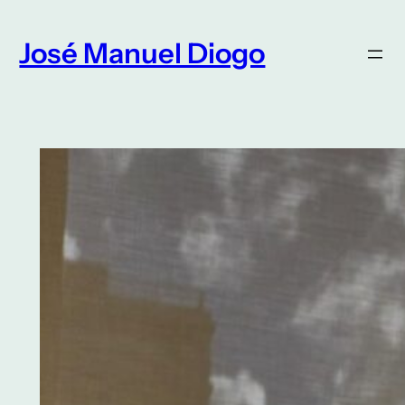
Saltar
para
José Manuel Diogo
o
conteúdo