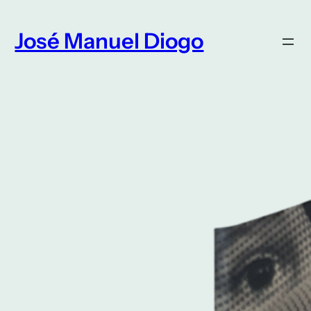
Saltar
para
José Manuel Diogo
o
conteúdo