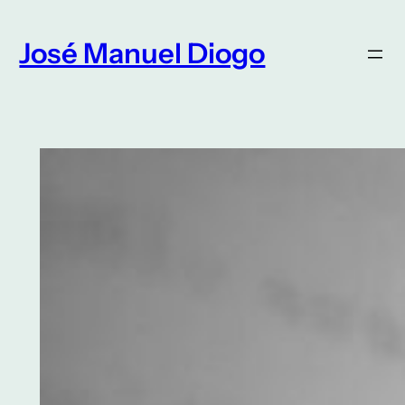
Saltar
para
José Manuel Diogo
o
conteúdo