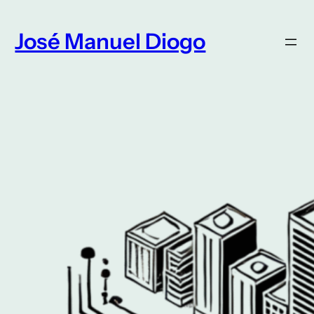
Saltar
para
José Manuel Diogo
o
conteúdo