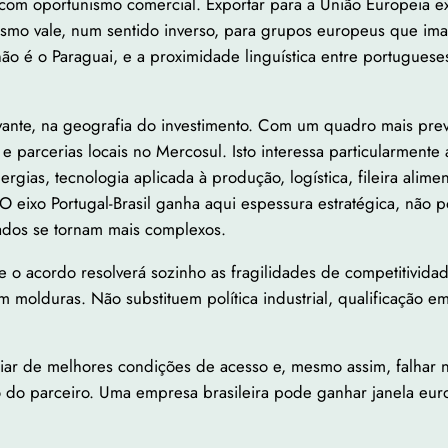
m oportunismo comercial. Exportar para a União Europeia exige
O mesmo vale, num sentido inverso, para grupos europeus que
ão é o Paraguai, e a proximidade linguística entre portuguese
vante, na geografia do investimento. Com um quadro mais prev
o e parcerias locais no Mercosul. Isto interessa particularment
ergias, tecnologia aplicada à produção, logística, fileira alim
. O eixo Portugal-Brasil ganha aqui espessura estratégica, nã
ados se tornam mais complexos.
e o acordo resolverá sozinho as fragilidades de competitivida
 molduras. Não substituem política industrial, qualificação em
 de melhores condições de acesso e, mesmo assim, falhar no B
ão do parceiro. Uma empresa brasileira pode ganhar janela eu