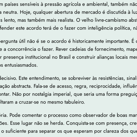
m países sensíveis à pressão agrícola e ambiental, também nã
 neutra. Hoje, qualquer abertura de mercado é discutida à lu
ais lento, mas também mais realista. O velho livre-cambismo a
nder este acordo terá de o fazer com inteligência política, 
pergunta útil não é se o acordo é historicamente importante.
e a concorrência o fazer. Rever cadeias de fornecimento, mape
r presença institucional no Brasil e construir alianças locais
os entusiasmados.
cisivo. Este entendimento, se sobreviver às resistências, si
ração abstracta. Fala-se de acesso, regra, reciprocidade, inf
a contar. Não por nostalgia imperial, que seria uma forma preg
oltaram a cruzar-se no mesmo tabuleiro.
 séria. Pode comentar o processo como observador de boas ma
ições. Esse lugar não se herda. Conquista-se com presença, cre
 suficiente para separar os que esperam por clareza dos que