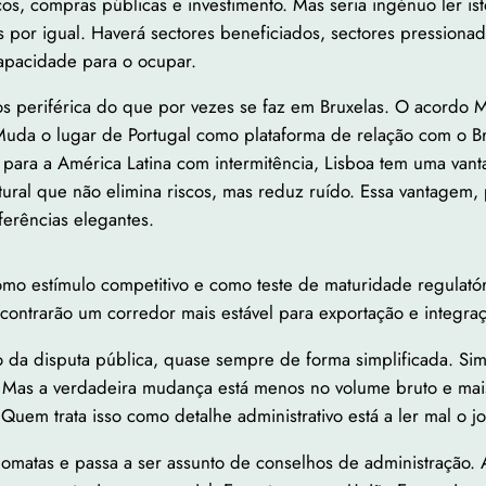
s, compras públicas e investimento. Mas seria ingénuo ler is
s por igual. Haverá sectores beneficiados, sectores pression
pacidade para o ocupar.
os periférica do que por vezes se faz em Bruxelas. O acordo 
Muda o lugar de Portugal como plataforma de relação com o Bra
ara a América Latina com intermitência, Lisboa tem uma vantag
tural que não elimina riscos, mas reduz ruído. Essa vantagem,
ferências elegantes.
omo estímulo competitivo e como teste de maturidade regulatóri
contrarão um corredor mais estável para exportação e integra
da disputa pública, quase sempre de forma simplificada. Sim
. Mas a verdadeira mudança está menos no volume bruto e mais
Quem trata isso como detalhe administrativo está a ler mal o j
omatas e passa a ser assunto de conselhos de administração. 