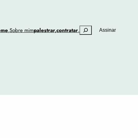
Pesquisar
ome
,
Sobre mim
palestrar,
contratar
,
Assinar