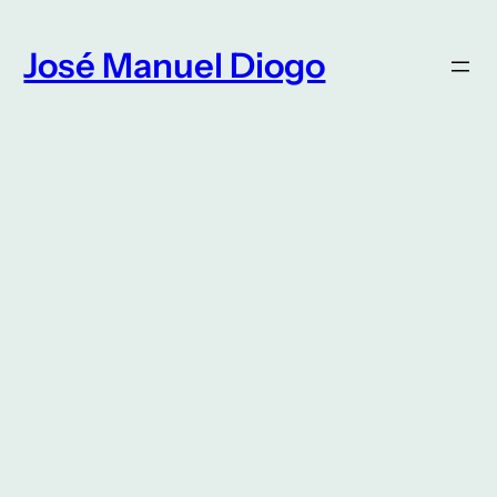
Saltar
para
José Manuel Diogo
o
conteúdo