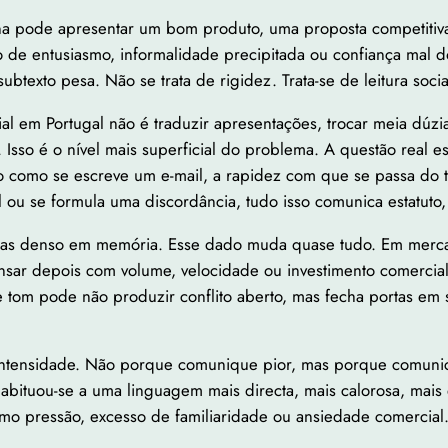
na pode apresentar um bom produto, uma proposta competitiv
o de entusiasmo, informalidade precipitada ou confiança mal 
btexto pesa. Não se trata de rigidez. Trata-se de leitura socia
l em Portugal não é traduzir apresentações, trocar meia dúzia
. Isso é o nível mais superficial do problema. A questão real
 como se escreve um e-mail, a rapidez com que se passa do t
l ou se formula uma discordância, tudo isso comunica estatut
as denso em memória. Esse dado muda quase tudo. Em mercad
ensar depois com volume, velocidade ou investimento comercial
 tom pode não produzir conflito aberto, mas fecha portas em si
intensidade. Não porque comunique pior, mas porque comunica 
abituou-se a uma linguagem mais directa, mais calorosa, mais
omo pressão, excesso de familiaridade ou ansiedade comercial