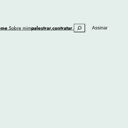
Pesquisar
ome
,
Sobre mim
palestrar,
contratar
,
Assinar