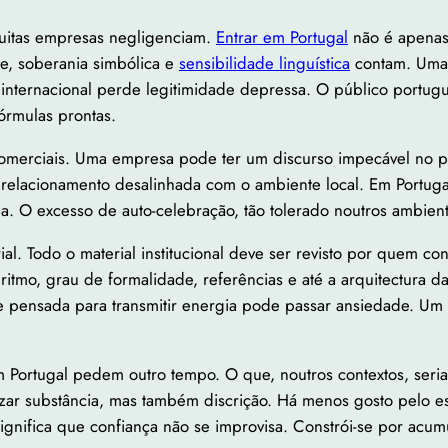
muitas empresas negligenciam.
Entrar em Portugal
não é apenas
e, soberania simbólica e
sensibilidade linguística
contam. Uma 
o internacional perde legitimidade depressa. O público portu
órmulas prontas.
s comerciais. Uma empresa pode ter um discurso impecável no p
elacionamento desalinhada com o ambiente local. Em Portugal,
ia. O excesso de auto-celebração, tão tolerado noutros ambien
rial. Todo o material institucional deve ser revisto por quem c
ar ritmo, grau de formalidade, referências e até a arquitectur
se pensada para transmitir energia pode passar ansiedade. U
m Portugal pedem outro tempo. O que, noutros contextos, ser
zar substância, mas também discrição. Há menos gosto pelo es
. Significa que confiança não se improvisa. Constrói-se por acum