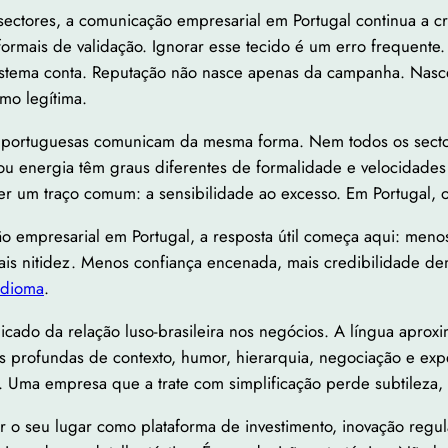
s sectores, a comunicação empresarial em Portugal continua a c
nformais de validação. Ignorar esse tecido é um erro frequen
ssistema conta. Reputação não nasce apenas da campanha. Na
mo legítima.
s portuguesas comunicam da mesma forma. Nem todos os sect
úde ou energia têm graus diferentes de formalidade e velocidad
ver um traço comum: a sensibilidade ao excesso. Em Portugal, 
empresarial em Portugal, a resposta útil começa aqui: meno
is nitidez. Menos confiança encenada, mais credibilidade de
 idioma
.
 delicado da relação luso-brasileira nos negócios. A língua ap
s profundas de contexto, humor, hierarquia, negociação e exp
 Uma empresa que a trate com simplificação perde subtileza,
ar o seu lugar como plataforma de investimento, inovação regul