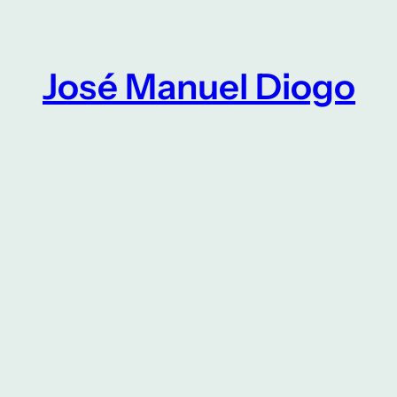
Saltar
para
o
José Manuel Diogo
conteúdo