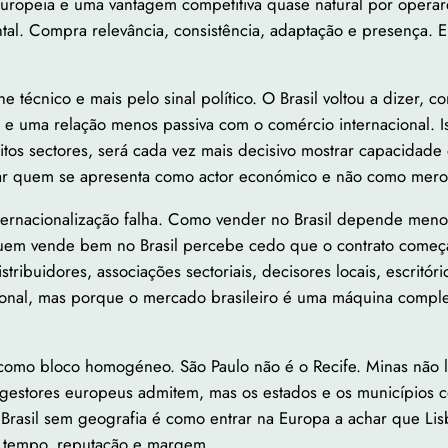
europeia e uma vantagem competitiva quase natural por oper
tal. Compra relevância, consistência, adaptação e presença
e técnico e mais pelo sinal político. O Brasil voltou a dizer, 
l e uma relação menos passiva com o comércio internacional. 
tos sectores, será cada vez mais decisivo mostrar capacidade 
iar quem se apresenta como actor económico e não como mero v
internacionalização falha. Como vender no Brasil depende men
Quem vende bem no Brasil percebe cedo que o contrato começ
ibuidores, associações sectoriais, decisores locais, escritóri
lacional, mas porque o mercado brasileiro é uma máquina comp
como bloco homogéneo. São Paulo não é o Recife. Minas não 
os gestores europeus admitem, mas os estados e os municípios 
o Brasil sem geografia é como entrar na Europa a achar que 
 tempo, reputação e margem.