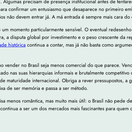
l. Algumas precisam de presença institucional antes de tentar
para confirmar um entusiasmo que desaparece no primeiro emba
s não devem entrar já. A má entrada é sempre mais cara do q
e é um momento particularmente sensível. O eventual redesenh
leira, a disputa global por investimento e o peso crescente da r
ade histórica
continua a contar, mas já não basta como argume
mo vender no Brasil seja menos comercial do que parece. Ven
sticado nas suas hierarquias informais e brutalmente competitivo
de maturidade internacional. Obriga a rever pressupostos, a g
ixa de ser memória e passa a ser método.
sa menos romântica, mas muito mais útil: o Brasil não pede d
e continua a ser um dos mercados mais fascinantes para quem 