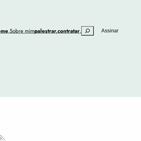
Pesquisar
ome
,
Sobre mim
palestrar,
contratar
,
Assinar