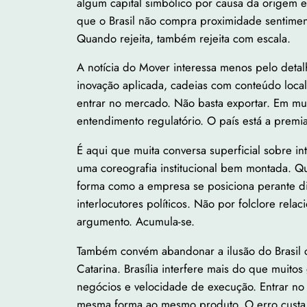
algum capital simbólico por causa da origem 
que o Brasil não compra proximidade sentimen
Quando rejeita, também rejeita com escala.
A notícia do Mover interessa menos pelo detalh
inovação aplicada, cadeias com conteúdo loca
entrar no mercado. Não basta exportar. Em mui
entendimento regulatório. O país está a prem
É aqui que muita conversa superficial sobre 
uma coreografia institucional bem montada. 
forma como a empresa se posiciona perante distr
interlocutores políticos. Não por folclore re
argumento. Acumula-se.
Também convém abandonar a ilusão do Brasil 
Catarina. Brasília interfere mais do que muit
negócios e velocidade de execução. Entrar n
mesma forma ao mesmo produto. O erro custa