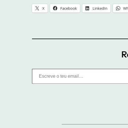
X
Facebook
LinkedIn
Wh
R
Escreve o teu email…