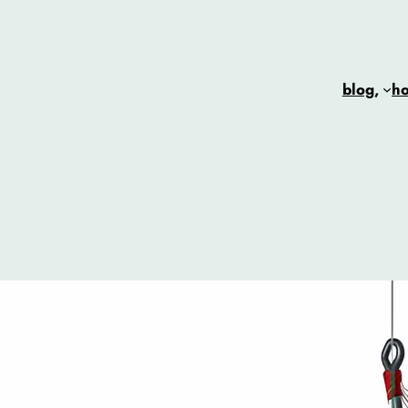
blog,
h