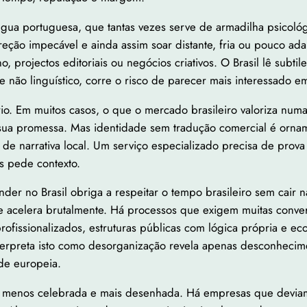
ngua portuguesa, que tantas vezes serve de armadilha psicol
ão impecável e ainda assim soar distante, fria ou pouco ada
sino, projectos editoriais ou negócios criativos. O Brasil lê s
 e não linguístico, corre o risco de parecer mais interessa
trário. Em muitos casos, o que o mercado brasileiro valoriza n
 sua promessa. Mas identidade sem tradução comercial é orna
e narrativa local. Um serviço especializado precisa de prova s
as pede contexto.
der no Brasil obriga a respeitar o tempo brasileiro sem cair 
e acelera brutalmente. Há processos que exigem muitas conve
 profissionalizados, estruturas públicas com lógica própria e 
terpreta isto como desorganização revela apenas desconheci
ade europeia.
r menos celebrada e mais desenhada. Há empresas que deviam 