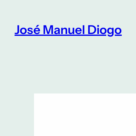
Saltar
para
o
José Manuel Diogo
conteúdo