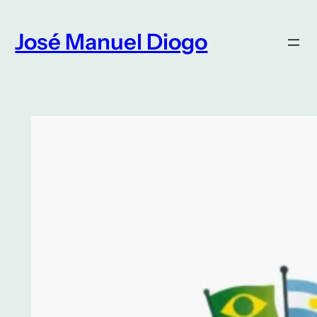
Saltar
para
José Manuel Diogo
o
conteúdo