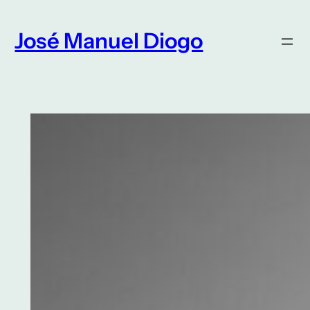
Saltar
para
José Manuel Diogo
o
conteúdo