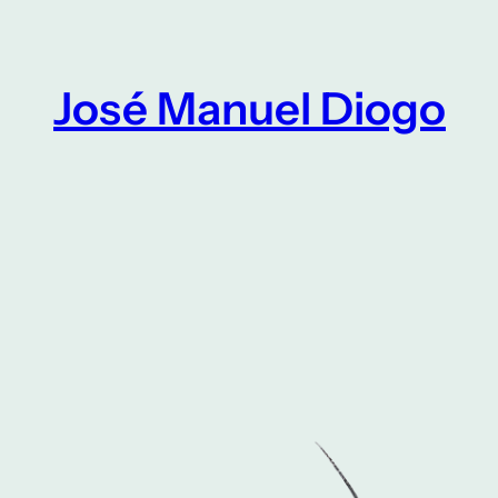
Saltar
para
o
José Manuel Diogo
conteúdo