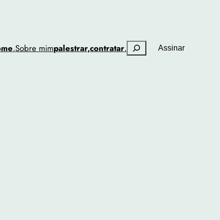
Pesquisar
ome
,
Sobre mim
palestrar,
contratar
,
Assinar