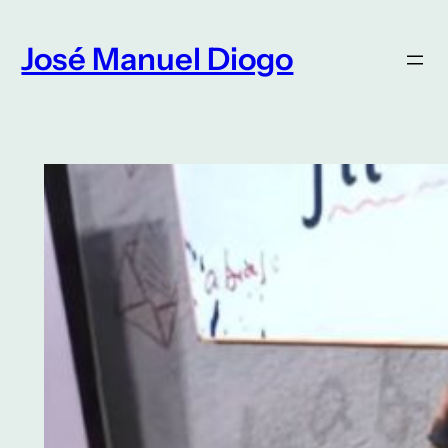
Saltar
para
José Manuel Diogo
o
conteúdo